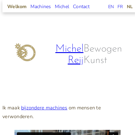
Welkom
Machines
Michel
Contact
EN
FR
NL
Ga
naar
de
Michel
Bewogen
inhoud
Reij
Kunst
Ik maak
bijzondere machines
om mensen te
verwonderen.